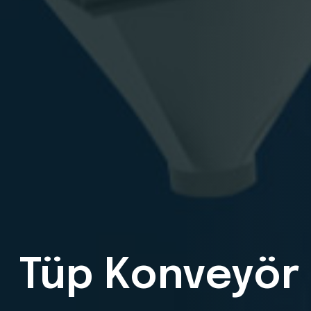
Verimli
Tüp
Ta