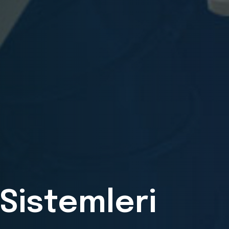
şıma
Teknolojis