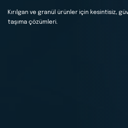
Farklı
şekil
ve
boyuttaki
ürünleri
sürekli
akış
modern
konveyör
sistemi.