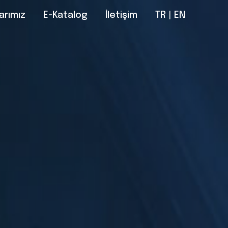
arımız
E-Katalog
İletişim
TR
|
EN