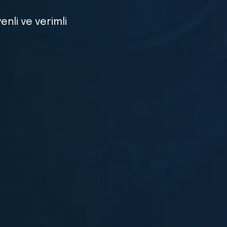
la
taşıyan